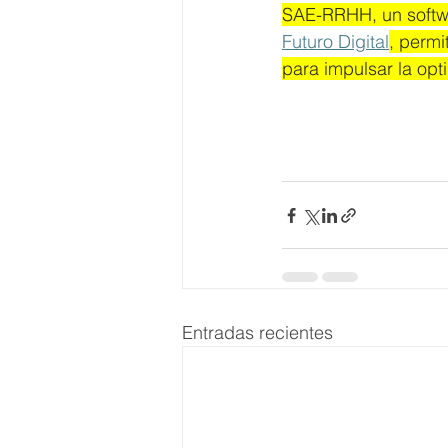
SAE-RRHH, un softwa
Futuro Digital
, permi
para impulsar la opti
Entradas recientes