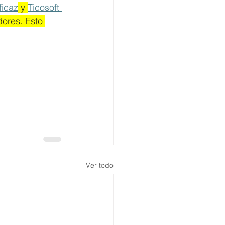
ficaz
 y 
Ticosoft 
dores. Esto 
Ver todo